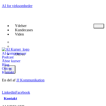
AI for virksomheder
Ydelser
Kundecases
Viden
Podcast
Blog
AI-kompetencer
Om os
Podcast
Åbne kurser
Blog
Om os
X
Kontakt
En del af
JJ Kommunikation
GDPR
Linkedin
Facebook
Kontakt