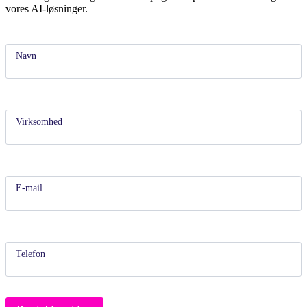
vores AI-løsninger.
Kontakt
os
idag
Navn
-
AI
formular
Virksomhed
E-mail
Telefon