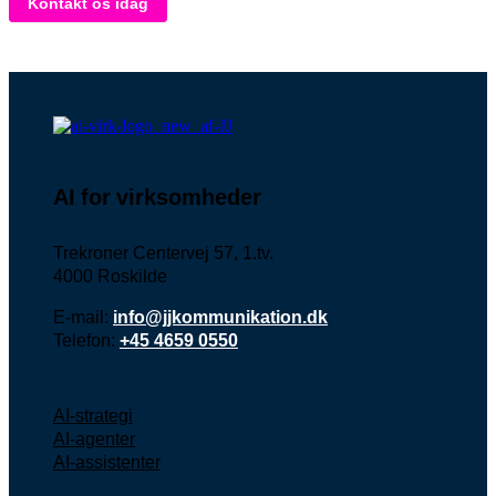
Kontakt os idag
AI for virksomheder
Trekroner Centervej 57, 1.tv.
4000 Roskilde
E-mail:
info@jjkommunikation.dk
Telefon:
+45 4659 0550
AI-strategi
AI-agenter
AI-assistenter