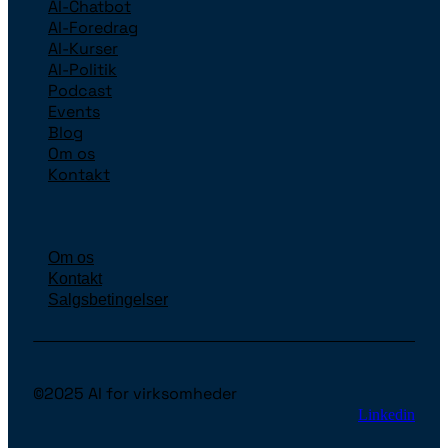
AI-Chatbot
AI-Foredrag
AI-Kurser
AI-Politik
Podcast
Events
Blog
Om os
Kontakt
Om os
Kontakt
Salgsbetingelser
©2025 AI for virksomheder
Linkedin