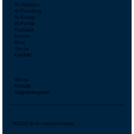
AI-Chatbot
AI-Foredrag
AI-Kurser
AI-Politik
Podcast
Events
Blog
Om os
Kontakt
Om os
Kontakt
Salgsbetingelser
©2025 AI for virksomheder