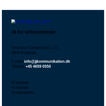
Kontakt AI for virksomheder i dag
AI for virksomheder
Trekroner Centervej 57, 1.tv.
4000 Roskilde
E-mail:
info@jjkommunikation.dk
Telefon:
+45 4659 0550
AI-strategi
AI-agenter
AI-assistenter