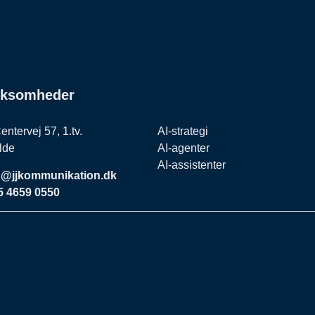
irksomheder
entervej 57, 1.tv.
AI-strategi
lde
AI-agenter
AI-assistenter
o@jjkommunikation.dk
5 4659 0550