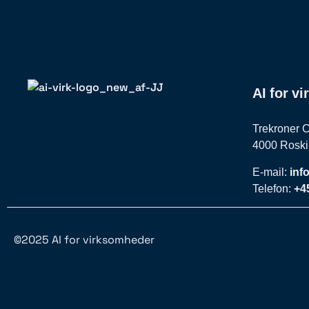
AI for v
Trekroner C
4000 Roski
inf
E-mail:
+4
Telefon:
©2025 AI for virksomheder