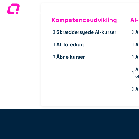
Kompetenceudvikling
AI
Skræddersyede AI-kurser
A
AI-foredrag
A
Åbne kurser
A
A
v
A