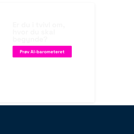
Er du i tvivl om,
hvor du skal
begynde?
Prøv AI-barometeret