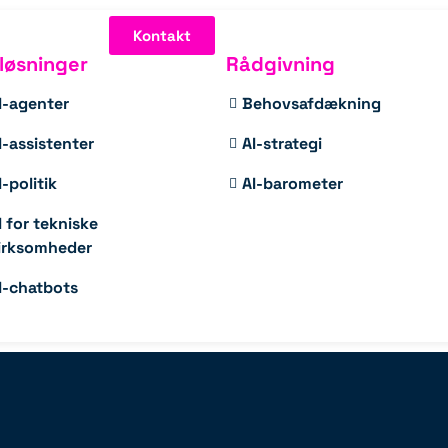
Kontakt
-løsninger
Rådgivning
I-agenter
Behovsafdækning
I-assistenter
AI-strategi
I-politik
AI-barometer
I for tekniske
irksomheder
I-chatbots