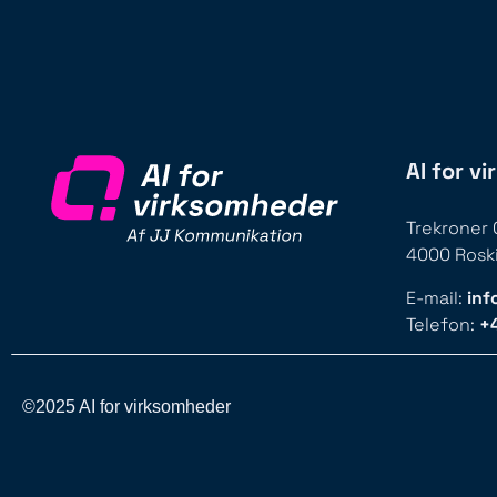
AI for v
Trekroner C
4000 Rosk
E-mail:
inf
Telefon:
+
©2025 AI for virksomheder