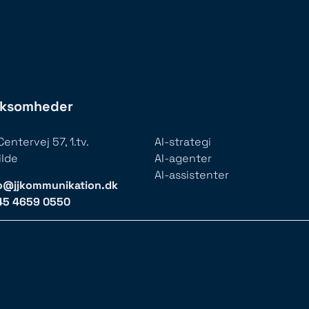
irksomheder
entervej 57, 1.tv.
AI-strategi
ilde
AI-agenter
AI-assistenter
o@jjkommunikation.dk
45 4659 0550