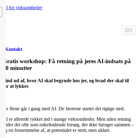
AI for virksomheder
Kontakt
Gratis workshop: Få retning på jeres AI-indsats på
60 minutter
Find ud af, hvor AI skal begynde hos jer, og hvad der skal til
for at lykkes
De fleste går i gang med AI. De færreste starter det rigtige sted.
AI er allerede rykket ind i mange virksomheder. Men uden retning
ender det ofte som enkeltstående forsøg, der ikke hænger sammen –
og en fornemmelse af, at potentialet er stort, men uklart.