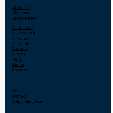
AI-strategi
AI-agenter
AI-assistenter
AI-Chatbot
AI-Foredrag
AI-Kurser
AI-Politik
Podcast
Events
Blog
Om os
Kontakt
Om os
Kontakt
Salgsbetingelser