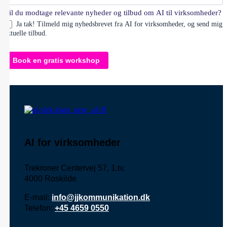
Vil du modtage relevante nyheder og tilbud om AI til virksomheder?
Ja tak! Tilmeld mig nyhedsbrevet fra AI for virksomheder, og send mig
aktuelle tilbud.
Book en gratis workshop
AI for virksomheder
Trekroner Centervej 57, 1.tv.
4000 Roskilde
E-mail:
info@jjkommunikation.dk
Telefon:
+45 4659 0550